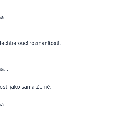
ma
dechberoucí rozmanitosti.
ma…
tosti jako sama Země.
ma