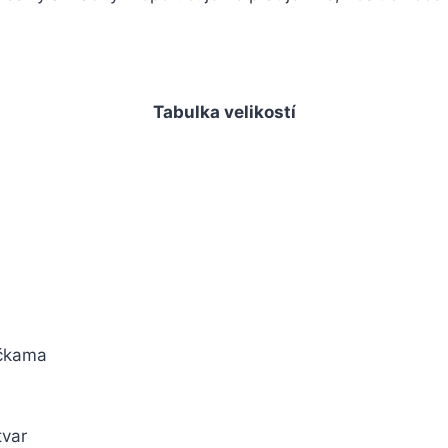
Tabulka velikostí
ičkama
tvar