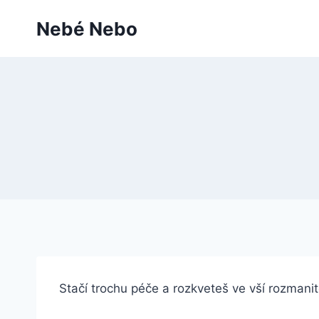
Přeskočit
Nebé Nebo
na
obsah
Stačí trochu péče a rozkveteš ve vší rozmani