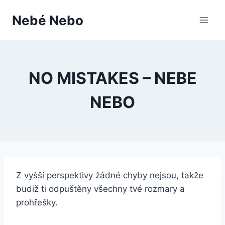
Přeskočit
Nebé Nebo
na
obsah
NO MISTAKES – NEBE
NEBO
Z vyšší perspektivy žádné chyby nejsou, takže
budiž ti odpuštěny všechny tvé rozmary a
prohřešky.