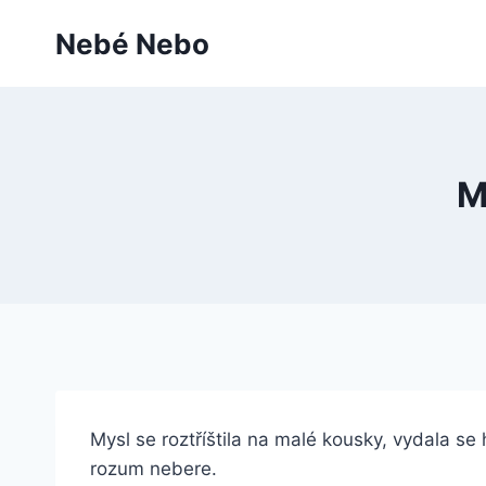
Přeskočit
Nebé Nebo
na
obsah
M
Mysl se roztříštila na malé kousky, vydala se
rozum nebere.