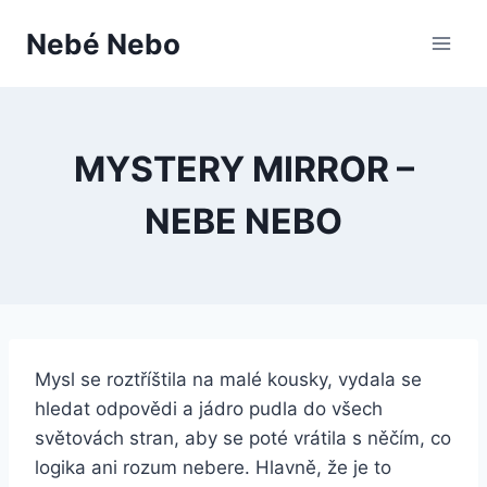
Přeskočit
Nebé Nebo
na
obsah
MYSTERY MIRROR –
NEBE NEBO
Mysl se roztříštila na malé kousky, vydala se
hledat odpovědi a jádro pudla do všech
světovách stran, aby se poté vrátila s něčím, co
logika ani rozum nebere. Hlavně, že je to