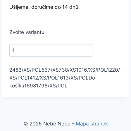
Ušijeme, doručíme do 14 dnů.
Zvolte variantu
2483/XS/POL
537/XS
738/XS
1016/XS/POL
1220/
XS/POL
1412/XS/POL
1613/XS/POL
Do
košíku
1698
1796/XS/POL
© 2026 Nebé Nebo -
Mapa stránek