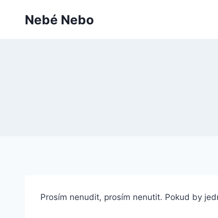
Přeskočit
Nebé Nebo
na
obsah
Prosím nenudit, prosím nenutit. Pokud by jedn