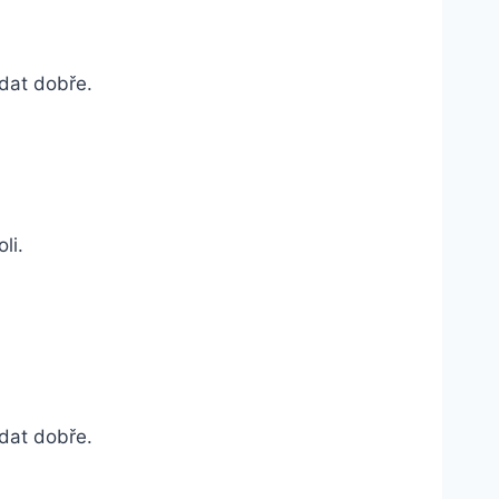
adat dobře.
li.
adat dobře.