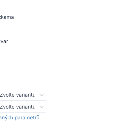
ičkama
tvar
aných parametrů
.