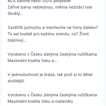
80% bavlna nebo 100% polyester
Zářivé barvy neblednou, mikina neztrácí tvar
Skvělý…
Zavětříš juchuchu a mecheche na hony daleko?
To asi budeš pro každou srandu, co? Život
bláznivý…
Vyrobeno v Česku zlatýma českýma ručičkama
Maximální kvalita tisku a…
V jednoduchosti je krása, tak proč si to dělat
složitější.
Vyrobeno v Česku zlatýma českýma ručičkama
Maximální kvalita tisku a materiálu