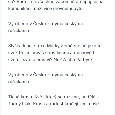
co? Raději na všechno zapomeň a napoj se na
komunikaci mezi více úrovněmi bytí.
Vyrobeno v Česku zlatýma českýma
ručičkama…
Slyšíš tlouct srdce Matky Země stejně jako to
své? Rozmlouváš s rostlinami a duchové ti
svěřují svá tajemství? Ne? A chtěl/a bys?
Vyrobeno v Česku zlatýma českýma
ručičkama…
Tichá krásá. Květ, který se rozvine, nedělá
žádný hluk. Krása a radost kráčejí zcela tiše.