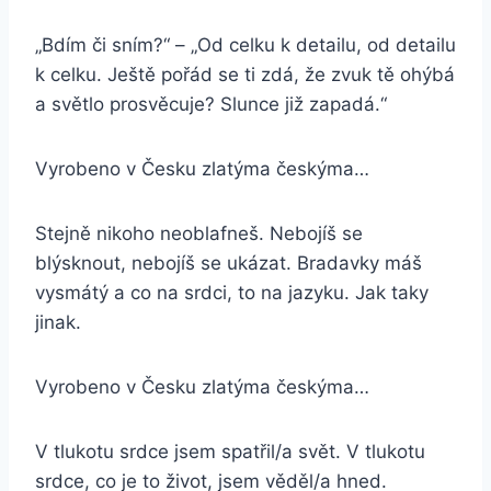
„Bdím či sním?“ – „Od celku k detailu, od detailu
k celku. Ještě pořád se ti zdá, že zvuk tě ohýbá
a světlo prosvěcuje? Slunce již zapadá.“
Vyrobeno v Česku zlatýma českýma…
Stejně nikoho neoblafneš. Nebojíš se
blýsknout, nebojíš se ukázat. Bradavky máš
vysmátý a co na srdci, to na jazyku. Jak taky
jinak.
Vyrobeno v Česku zlatýma českýma…
V tlukotu srdce jsem spatřil/a svět. V tlukotu
srdce, co je to život, jsem věděl/a hned.