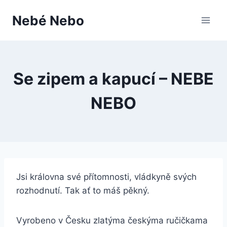
Přeskočit
Nebé Nebo
na
obsah
Se zipem a kapucí – NEBE
NEBO
Jsi královna své přítomnosti, vládkyně svých
rozhodnutí. Tak ať to máš pěkný.
Vyrobeno v Česku zlatýma českýma ručičkama