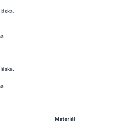
 láska.
ma
 láska.
ma
Materiál