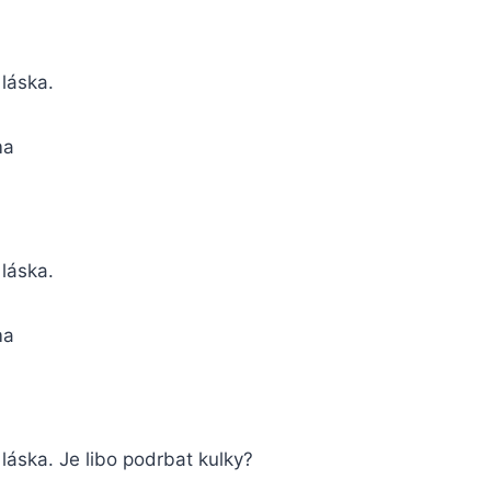
 láska.
ma
o láska.
ma
o láska. Je libo podrbat kulky?