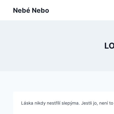
Přeskočit
Nebé Nebo
na
obsah
LO
Láska nikdy nestřílí slepýma. Jestli jo, není t