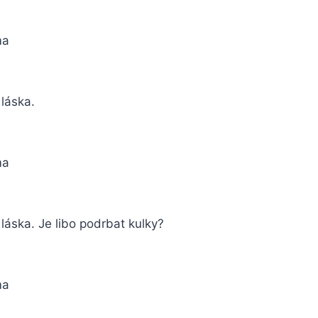
ma
o láska.
ma
o láska. Je libo podrbat kulky?
ma