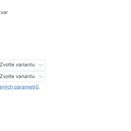
tvar
aných parametrů
.