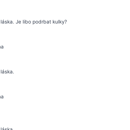
o láska. Je libo podrbat kulky?
ma
 láska.
ma
 láska.