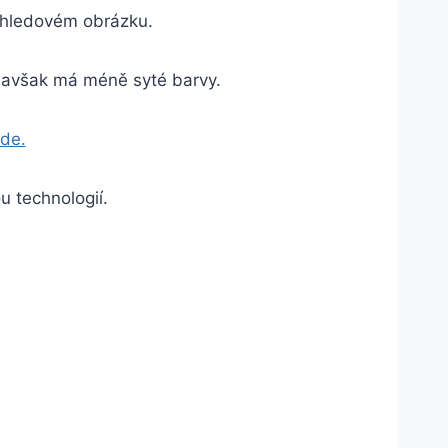
náhledovém obrázku.
, avšak má méně syté barvy.
zde.
u technologií.