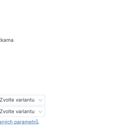
ičkama
aných parametrů
.