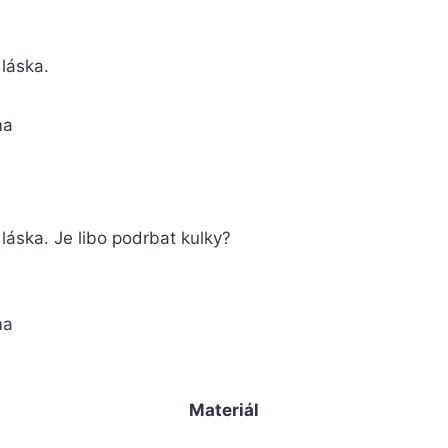
o láska.
ma
o láska. Je libo podrbat kulky?
ma
Materiál