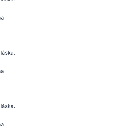
ma
o láska.
ma
 láska.
ma