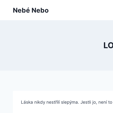
Přeskočit
Nebé Nebo
na
obsah
LO
Láska nikdy nestřílí slepýma. Jestli jo, není t