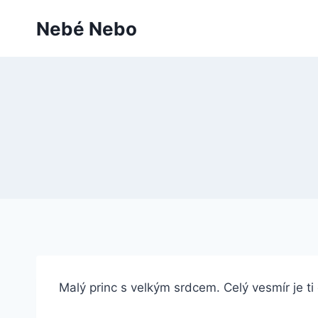
Přeskočit
Nebé Nebo
na
obsah
Malý princ s velkým srdcem. Celý vesmír je ti