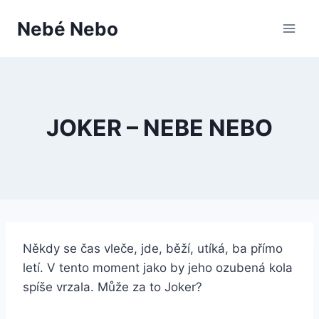
Přeskočit
Nebé Nebo
na
obsah
JOKER – NEBE NEBO
Někdy se čas vleče, jde, běží, utíká, ba přímo
letí. V tento moment jako by jeho ozubená kola
spíše vrzala. Může za to Joker?