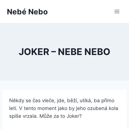
Přeskočit
Nebé Nebo
na
obsah
JOKER – NEBE NEBO
Někdy se čas vleče, jde, běží, utíká, ba přímo
letí. V tento moment jako by jeho ozubená kola
spíše vrzala. Může za to Joker?