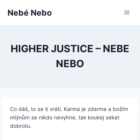
Přeskočit
Nebé Nebo
na
obsah
HIGHER JUSTICE – NEBE
NEBO
Co dáš, to se ti vrátí. Karma je zdarma a božím
mlýnům se nikdo nevyhne, tak koukej sekat
dobrotu.