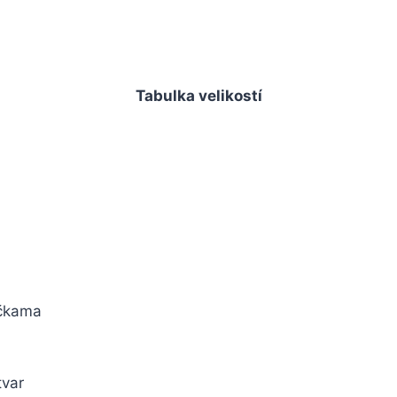
Tabulka velikostí
ičkama
tvar