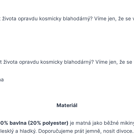
vět života opravdu kosmicky blahodárný? Víme jen, že se
květ života opravdu kosmicky blahodárný? Víme jen, že s
ma
Materiál
0% bavlna (20% polyester)
je matná jako běžné mikin
lesklý a hladký. Doporučujeme prát jemně, nosit divoce.