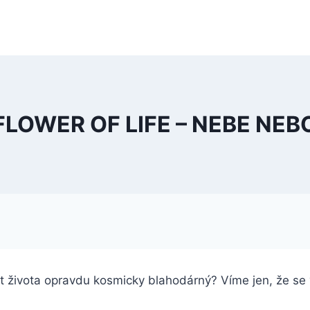
FLOWER OF LIFE – NEBE NEB
květ života opravdu kosmicky blahodárný? Víme jen, že s