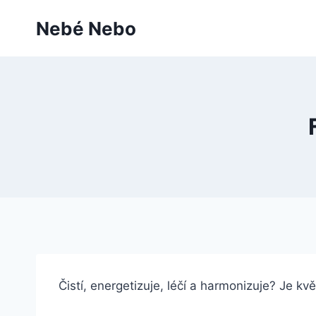
Přeskočit
Nebé Nebo
na
obsah
Čistí, energetizuje, léčí a harmonizuje? Je 