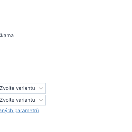
ičkama
aných parametrů
.