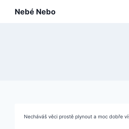
Přeskočit
Nebé Nebo
na
obsah
Necháváš věci prostě plynout a moc dobře ví