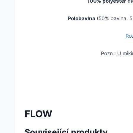
100% polyester
má
Polobavlna
(50% bavlna, 50
Roz
Pozn.: U miki
FLOW
Související produkty