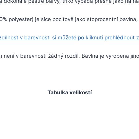
 dokonale pestré barvy, triko vypadá přesně jako na n
% polyester) je sice pocitově jako stoprocentní bavlna
dílnost v barevnosti si můžete po kliknutí prohlédnout 
n není v barevnosti žádný rozdíl. Bavlna je vyrobena jino
Tabulka velikostí