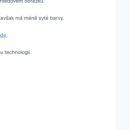
áhledovém obrázku.
, avšak má méně syté barvy.
zde.
u technologií.