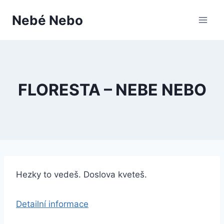
Přeskočit
Nebé Nebo
na
obsah
FLORESTA – NEBE NEBO
Hezky to vedeš. Doslova kveteš.
Detailní informace