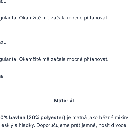
ma…
ingularita. Okamžitě mě začala mocně přitahovat.
ma…
ingularita. Okamžitě mě začala mocně přitahovat.
ma
Materiál
0% bavlna (20% polyester)
je matná jako běžné mikin
lesklý a hladký. Doporučujeme prát jemně, nosit divoce.