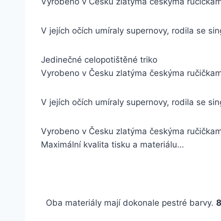
Vyrobeno v Česku zlatýma českýma ručička
V jejích očích umíraly supernovy, rodila se s
Jedinečné celopotištěné triko
Vyrobeno v Česku zlatýma českýma ručička
V jejích očích umíraly supernovy, rodila se s
Vyrobeno v Česku zlatýma českýma ručička
Maximální kvalita tisku a materiálu…
Oba materiály mají dokonale pestré barvy.
8