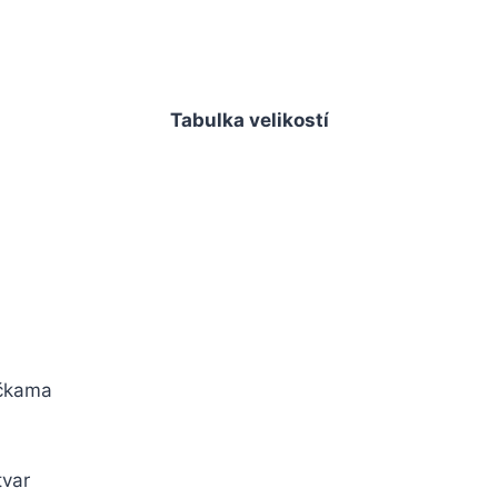
Tabulka velikostí
ičkama
tvar