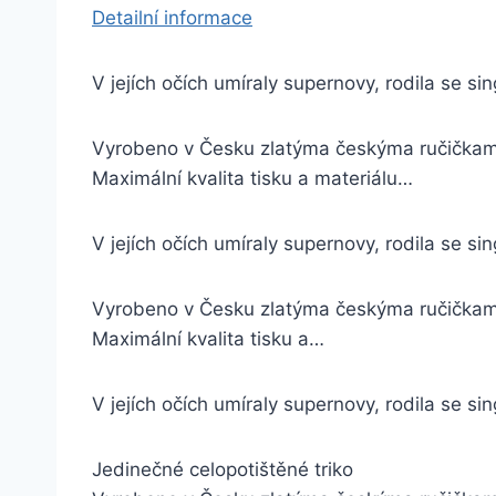
Detailní informace
V jejích očích umíraly supernovy, rodila se s
Vyrobeno v Česku zlatýma českýma ručička
Maximální kvalita tisku a materiálu…
V jejích očích umíraly supernovy, rodila se 
Vyrobeno v Česku zlatýma českýma ručička
Maximální kvalita tisku a…
V jejích očích umíraly supernovy, rodila se s
Jedinečné celopotištěné triko