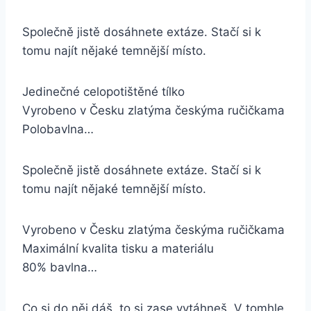
Společně jistě dosáhnete extáze. Stačí si k
tomu najít nějaké temnější místo.
Jedinečné celopotištěné tílko
Vyrobeno v Česku zlatýma českýma ručičkama
Polobavlna…
Společně jistě dosáhnete extáze. Stačí si k
tomu najít nějaké temnější místo.
Vyrobeno v Česku zlatýma českýma ručičkama
Maximální kvalita tisku a materiálu
80% bavlna…
Co si do něj dáš, to si zase vytáhneš. V tomhle