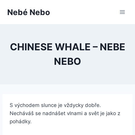
Přeskočit
Nebé Nebo
na
obsah
CHINESE WHALE – NEBE
NEBO
S východem slunce je vždycky dobře.
Necháváš se nadnášet vlnami a svět je jako z
pohádky.