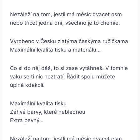
Nezáleží na tom, jestli má měsíc dvacet osm
nebo třicet jedna dní, všechno je to chemie.
Vyrobeno v Česku zlatýma českýma ručičkama
Maximální kvalita tisku a materiálu…
Co si do něj dáš, to si zase vytáhneš. V tomhle
vaku se ti nic neztratí. Řádit spolu můžete
úplně kdekoli.
Maximální kvalita tisku
Zářivé barvy, které neblednou
Extra pevný…
Nezáleží na tom, jestli má měsíc dvacet osm