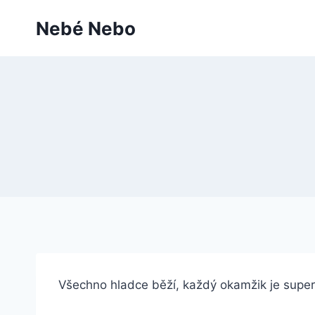
Přeskočit
Nebé Nebo
na
obsah
Všechno hladce běží, každý okamžik je super