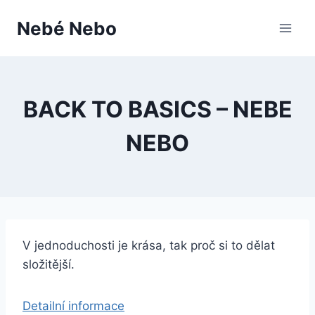
Přeskočit
Nebé Nebo
na
obsah
BACK TO BASICS – NEBE
NEBO
V jednoduchosti je krása, tak proč si to dělat
složitější.
Detailní informace