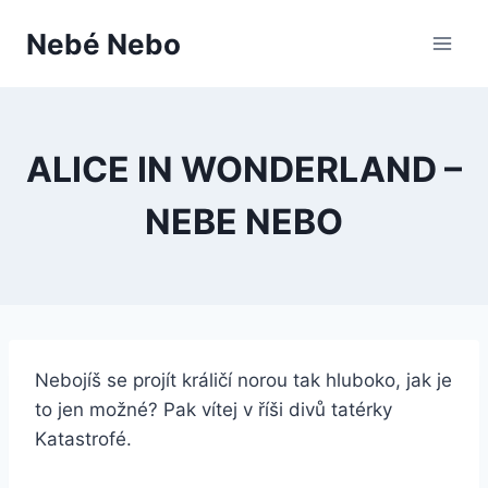
Přeskočit
Nebé Nebo
na
obsah
ALICE IN WONDERLAND –
NEBE NEBO
Nebojíš se projít králičí norou tak hluboko, jak je
to jen možné? Pak vítej v říši divů tatérky
Katastrofé.