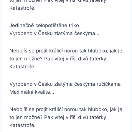
to jen možné? Pak vítej v říši divů tatérky
Katastrofé.
Jedinečné celopotištěné triko
Vyrobeno v Česku zlatýma českýma…
Nebojíš se projít králičí norou tak hluboko, jak je
to jen možné? Pak vítej v říši divů tatérky
Katastrofé.
Vyrobeno v Česku zlatýma českýma ručičkama
Maximální kvalita…
Nebojíš se projít králičí norou tak hluboko, jak je
to jen možné? Pak vítej v říši divů tatérky
Katastrofé.