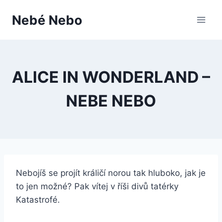
Přeskočit
Nebé Nebo
na
obsah
ALICE IN WONDERLAND –
NEBE NEBO
Nebojíš se projít králičí norou tak hluboko, jak je
to jen možné? Pak vítej v říši divů tatérky
Katastrofé.